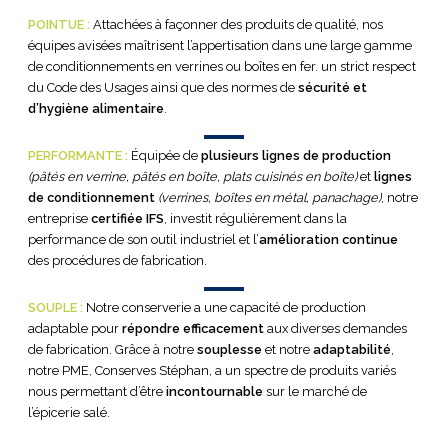
POINTUE :
Attachées à façonner des produits de qualité, nos
équipes avisées maîtrisent l’appertisation dans une large gamme
de conditionnements en verrines ou boîtes en fer. un strict respect
du Code des Usages ainsi que des normes de
sécurité et
d’hygiène alimentaire
.
PERFORMANTE :
Équipée de
plusieurs lignes de production
(pâtés en verrine, pâtés en boîte, plats cuisinés en boîte)
et
lignes
de conditionnement
(verrines, boîtes en métal, panachage)
, notre
entreprise
certifiée IFS
, investit régulièrement dans la
performance de son outil industriel et l’
amélioration continue
des procédures de fabrication.
SOUPLE :
Notre conserverie a une capacité de production
adaptable pour
répondre efficacement
aux diverses demandes
de fabrication. Grâce à notre
souplesse
et notre
adaptabilité
,
notre PME, Conserves Stéphan, a un spectre de produits variés
nous permettant d’être
incontournable
sur le marché de
l’épicerie salé.