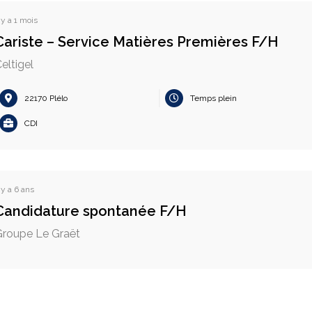
l y a 1 mois
Cariste – Service Matières Premières F/H
eltigel
22170 Plélo
Temps plein
CDI
l y a 6 ans
Candidature spontanée F/H
roupe Le Graët