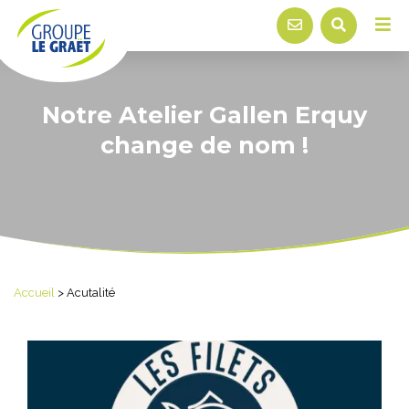
Notre Atelier Gallen Erquy
change de nom !
Accueil
>
Acutalité