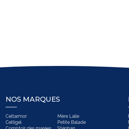
NOS MARQUES
Celtarmor
Mère Lalie
Celtigel
Petite Balade
Comptoir des marées
Stéphan