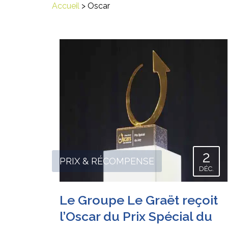
Accueil
>
Oscar
2
PRIX & RÉCOMPENSE
DÉC.
Le Groupe Le Graët reçoit
l’Oscar du Prix Spécial du