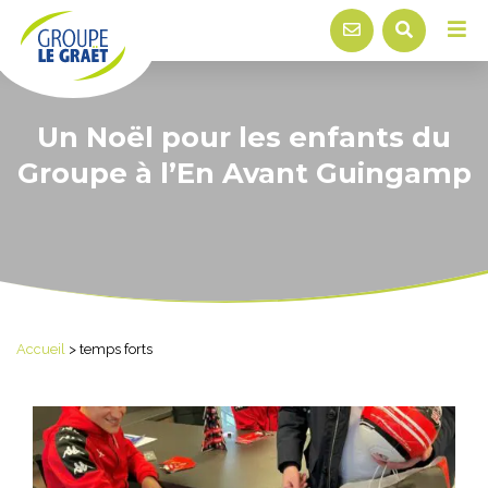
Un Noël pour les enfants du
Groupe à l’En Avant Guingamp
Accueil
>
temps forts