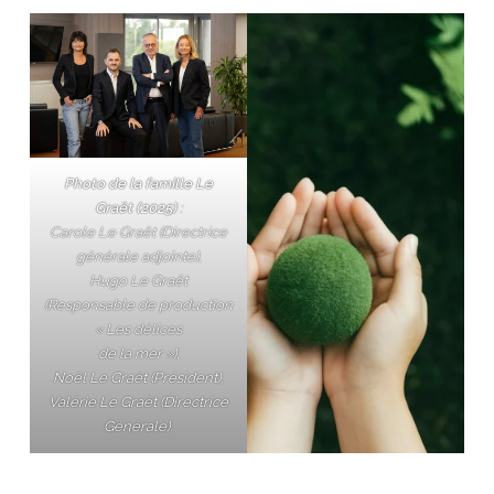
Photo de la famille Le
Graët (2025)
:
Carole Le Graët (Directrice
générale adjointe),
Hugo
Le Graët
(Responsable de production
« Les délices
de la mer »),
Noël Le Graët (Président)
,
Valérie Le Graët (Directrice
Générale)
.